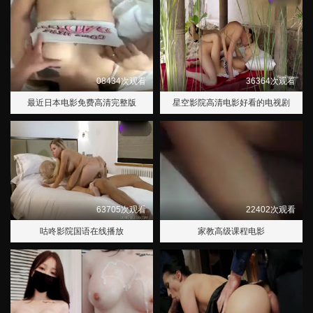
08434次观看
36364次观看
最近日本电影免费高清完整版
星空影院高清电影好看的电视剧
63705次观看
22402次观看
咕咚影院国语在线播放
家教高级课程电影