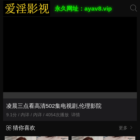
永久网址：ayav8.vip
凌晨三点看高清502集电视剧,伦理影院
9.1分 / 内详 / 内详 / 4054次播放
详情
猜你喜欢
更多